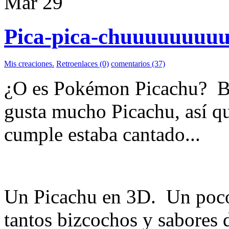
Mar
29
Pica-pica-chuuuuuuuuu
Mis creaciones.
Retroenlaces (0)
comentarios (37)
¿O es Pokémon Picachu? Bu
gusta mucho Picachu, así que
cumple estaba cantado...
Un Picachu en 3D. Un poco
tantos bizcochos y sabores di