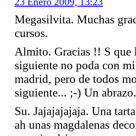
23 Enero 2009, 13:23
Megasilvita. Muchas graci
cursos.
Almito. Gracias !! S que 
siguiente no poda con mi 
madrid, pero de todos mod
siguiente... ;-) Un abrazo
Su. Jajajajajaja. Una tart
ah unas magdalenas decor