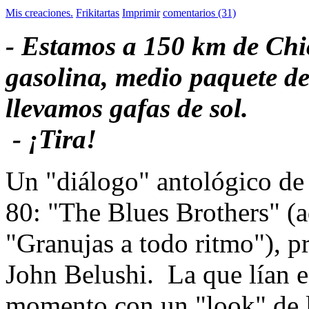
Mis creaciones.
Frikitartas
Imprimir
comentarios (31)
- Estamos a 150 km de Chi
gasolina, medio paquete de 
llevamos gafas de sol.
- ¡Tira!
Un "diálogo" antológico de 
80: "The Blues Brothers" (a
"Granujas a todo ritmo"), 
John Belushi. La que lían es
momento con un "look" de lo