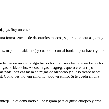
jajaja. Soy un caso.
n una forma sencilla de decorar los muecos, seguro que sera algo muy
ias, mejor no hablamos) y cuando recurr al fondant para hacer gorros
pueden servir restos de algn bizcocho que hayas hecho o un bizcocho
igas de bizcocho. A esas migas le agregas queso crema (tipo
 ms nada, con esa masa de migas de bizcocho y queso fresco haces
est. Como ves, no van al horno, todo va en fro. Si te queda alguna
antequilla es demasiado dulce y grasa para el gusto europeo y creo