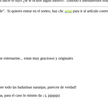
acer el tuyo ¿se te ocurre algún motivo? Dínoslo e intentaremos real
". Si quieres entrar en el sorteo, haz clic
aquí
para ir al artículo corr
e estrenarme... estan muy graciosos y originales
re todo las bailarinas naranjas, parecen de verdad!
, para el caso lo mismo da ;-), jajajaja)