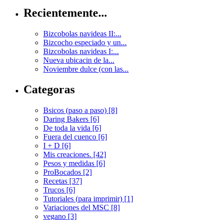
Recientemente...
Bizcobolas navideas II:...
Bizcocho especiado y un...
Bizcobolas navideas I:...
Nueva ubicacin de la...
Noviembre dulce (con las...
Categoras
Bsicos (paso a paso) [8]
Daring Bakers [6]
De toda la vida [6]
Fuera del cuenco [6]
I + D [6]
Mis creaciones. [42]
Pesos y medidas [6]
ProBocados [2]
Recetas [37]
Trucos [6]
Tutoriales (para imprimir) [1]
Variaciones del MSC [8]
vegano [3]