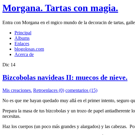
Morgana. Tartas con magia.
Entra con Morgana en el mgico mundo de la decoracin de tartas, galleta
Principal
Albums
Enlaces
blogolosas.com
Acerca de
Dic
14
Bizcobolas navideas II: muecos de nieve.
Mis creaciones.
Retroenlaces (0)
comentarios (15)
No es que me hayan quedado muy allá en el primer intento, seguro que 
Prepara la masa de tus bizcobolas y un trozo de papel antiadherente lo
necesitas.
Haz los cuerpos (un poco más grandes y alargados) y las cabezas. Pon