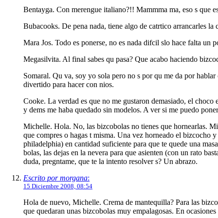
Bentayga. Con merengue italiano?!! Mammma ma, eso s que es pa
Bubacooks. De pena nada, tiene algo de catrtico arrancarles la 
Mara Jos. Todo es ponerse, no es nada difcil slo hace falta un p
Megasilvita. Al final sabes qu pasa? Que acabo haciendo bizcoc
Somaral. Qu va, soy yo sola pero no s por qu me da por hablar e
divertido para hacer con nios.
Cooke. La verdad es que no me gustaron demasiado, el choco era
y dems me haba quedado sin modelos. A ver si me puedo poner 
Michelle. Hola. No, las bizcobolas no tienes que hornearlas. M
que compres o hagas t misma. Una vez horneado el bizcocho y f
philadelphia) en cantidad suficiente para que te quede una ma
bolas, las dejas en la nevera para que asienten (con un rato bas
duda, pregntame, que te la intento resolver s? Un abrazo.
Escrito por morgana
:
15 Diciembre 2008, 08:54
Hola de nuevo, Michelle. Crema de mantequilla? Para las bizcob
que quedaran unas bizcobolas muy empalagosas. En ocasiones 