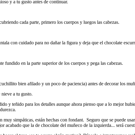
o y a tu gusto antes de continuar.
 cubriendo cada parte, primero los cuerpos y luegos las cabezas.
ala con cuidado para no dañar la figura y deja que el chocolate escurr
e fundido en la parte superior de los cuerpos y pega las cabezas.
 cuchillito bien afilado y un poco de paciencia) antes de decorar los mu
nieve a tu gusto.
do y teñido para los detalles aunque ahora pienso que a lo mejor hubiese
ndurezca.
an muy simpáticas, están hechas con fondant. Seguro que se puede usar
jor acabado que la de chocolate del muñeco de la izquierda... será cues