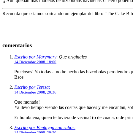
¡¡ Aún quedan más modelos de bizcobolas navideñas !! Pero podemos h
Recuerda que estamos sorteando un ejemplar del libro "The Cake Bible
comentarios
Escrito por Marymary
:
Que originales
14 Diciembre 2008, 18:00
Preciosos! Yo todavia no he hecho las bizcobolas pero tendre qu
Bsos
Escrito por Teresa
:
14 Diciembre 2008, 20:36
Que monada!
Ya llevo tiempo viendo las cositas que haces y me encantan, sob
Enhorabuena, quien te tuviera de vecina! (o de cuada, o de prima
Escrito por Bentayga con sabor
:
14 Diciembre 2008, 20:50