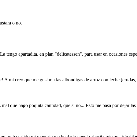
ustara o no.
 La tengo apartadita, en plan "delicatessen", para usar en ocasiones esp
! A mi creo que me gustaria las albondigas de arroz con leche (crudas,
mal que hago poquita cantidad, que si no... Esto me pasa por dejar las 
 no ha salido mi mensaje me he dado cuenta ahorita mismo...igualitas 