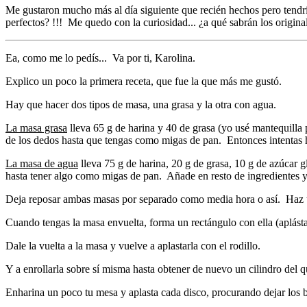
Me gustaron mucho más al día siguiente que recién hechos pero tendrí
perfectos? !!! Me quedo con la curiosidad... ¿a qué sabrán los original
Ea, como me lo pedís... Va por ti, Karolina.
Explico un poco la primera receta, que fue la que más me gustó.
Hay que hacer dos tipos de masa, una grasa y la otra con agua.
La masa grasa
lleva 65 g de harina y 40 de grasa (yo usé mantequilla 
de los dedos hasta que tengas como migas de pan. Entonces intentas h
La masa de agua
lleva 75 g de harina, 20 g de grasa, 10 g de azúcar gl
hasta tener algo como migas de pan. Añade en resto de ingredientes
Deja reposar ambas masas por separado como media hora o así. Haz un
Cuando tengas la masa envuelta, forma un rectángulo con ella (aplásta
Dale la vuelta a la masa y vuelve a aplastarla con el rodillo.
Y a enrollarla sobre sí misma hasta obtener de nuevo un cilindro del q
Enharina un poco tu mesa y aplasta cada disco, procurando dejar los b