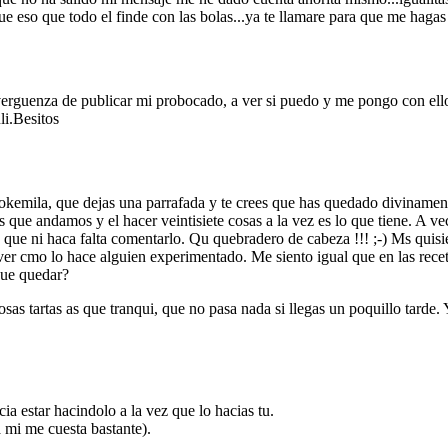
que eso que todo el finde con las bolas...ya te llamare para que me hagas
a verguenza de publicar mi probocado, a ver si puedo y me pongo con ell
li.Besitos
emila, que dejas una parrafada y te crees que has quedado divinamente 
s que andamos y el hacer veintisiete cosas a la vez es lo que tiene. A ve
 que ni haca falta comentarlo. Qu quebradero de cabeza !!! ;-) Ms qui
er cmo lo hace alguien experimentado. Me siento igual que en las receta
que quedar?
sas tartas as que tranqui, que no pasa nada si llegas un poquillo tarde
a estar hacindolo a la vez que lo hacias tu.
a mi me cuesta bastante).