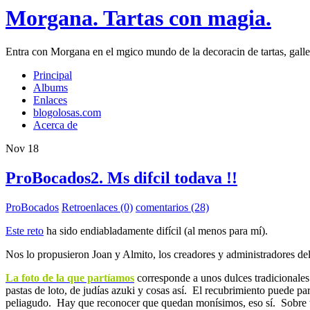
Morgana. Tartas con magia.
Entra con Morgana en el mgico mundo de la decoracin de tartas, galleta
Principal
Albums
Enlaces
blogolosas.com
Acerca de
Nov
18
ProBocados2. Ms difcil todava !!
ProBocados
Retroenlaces (0)
comentarios (28)
Este reto
ha sido endiabladamente difícil (al menos para mí).
Nos lo propusieron Joan y Almito, los creadores y administradores de
La foto de la que partíamos
corresponde a unos dulces tradicionales
pastas de loto, de judías azuki y cosas así. El recubrimiento puede pa
peliagudo. Hay que reconocer que quedan monísimos, eso sí. Sobre t