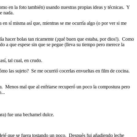
omo en la foto también) usando nuestras propias ideas y técnicas. Y
 de nada.
a en sí misma así que, mientras se me ocurría algo (o por ver si me
podía hacer bolas tan ricamente (¡qué buen que estaba, por dios!). Como
do a que espese sin que se pegue (lleva su tiempo pero merece la
sí, tal cual, en crudo.
ómo las sujeto? Se me ocurrió cocerlas envueltas en film de cocina.
ma. Menos mal que al enfriarse recuperó un poco la compostura pero
...
ara) fue una bechamel dulce.
y dejé que se fuera tostando un poco. Después fui añadiendo leche