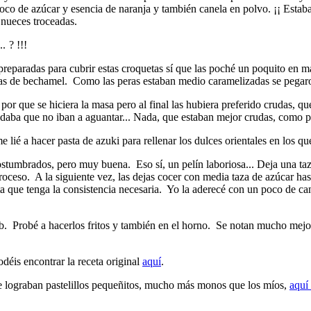
co de azúcar y esencia de naranja y también canela en polvo. ¡¡ Estab
 nueces troceadas.
..
? !!!
 preparadas para cubrir estas croquetas sí que las poché un poquito en ma
olitas de bechamel. Como las peras estaban medio caramelizadas se pegar
or que se hiciera la masa pero al final las hubiera preferido crudas, 
 daba que no iban a aguantar... Nada, que estaban mejor crudas, como 
e lié a hacer pasta de azuki para rellenar los dulces orientales en los q
ostumbrados, pero muy buena. Eso sí, un pelín laboriosa... Deja una taz
 proceso. A la siguiente vez, las dejas cocer con media taza de azúcar ha
ta que tenga la consistencia necesaria. Yo la aderecé con un poco de c
. Probé a hacerlos fritos y también en el horno. Se notan mucho mejor l
odéis encontrar la receta original
aquí
.
se lograban pastelillos pequeñitos, mucho más monos que los míos,
aquí 