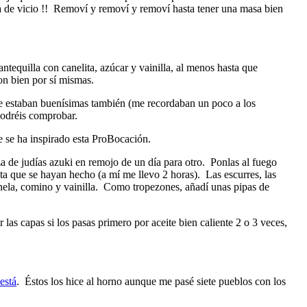
a de vicio !! Removí y removí y removí hasta tener una masa bien
ntequilla con canelita, azúcar y vainilla, al menos hasta que
on bien por sí mismas.
que estaban buenísimas también (me recordaban un poco a los
podréis comprobar.
ue se ha inspirado esta ProBocación.
a de judías azuki en remojo de un día para otro. Ponlas al fuego
sta que se hayan hecho (a mí me llevo 2 horas). Las escurres, las
anela, comino y vainilla. Como tropezones, añadí unas pipas de
as capas si los pasas primero por aceite bien caliente 2 o 3 veces,
está
. Éstos los hice al horno aunque me pasé siete pueblos con los