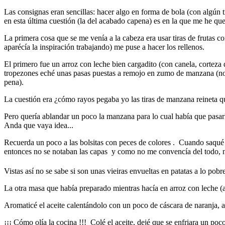
Las consignas eran sencillas: hacer algo en forma de bola (con algún 
en esta última cuestión (la del acabado capena) es en la que me he 
La primera cosa que se me venía a la cabeza era usar tiras de frutas c
aparécía la inspiración trabajando) me puse a hacer los rellenos.
El primero fue un arroz con leche bien cargadito (con canela, corteza 
tropezones eché unas pasas puestas a remojo en zumo de manzana (no q
pena).
La cuestión era ¿cómo rayos pegaba yo las tiras de manzana reineta que 
Pero quería ablandar un poco la manzana para lo cual había que pasar
Anda que vaya idea...
Recuerda un poco a las bolsitas con peces de colores . Cuando saqué 
entonces no se notaban las capas y como no me convencía del todo, no
Vistas así no se sabe si son unas vieiras envueltas en patatas a lo pob
La otra masa que había preparado mientras hacía en arroz con leche 
Aromaticé el aceite calentándolo con un poco de cáscara de naranja,
¡¡¡ Cómo olía la cocina !!! Colé el aceite, dejé que se enfriara un po