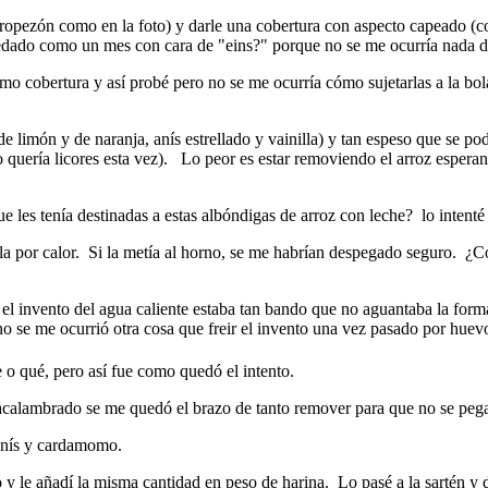
tropezón como en la foto) y darle una cobertura con aspecto capeado (c
quedado como un mes con cara de "eins?" porque no se me ocurría nada
omo cobertura y así probé pero no se me ocurría cómo sujetarlas a la bol
de limón y de naranja, anís estrellado y vainilla) y tan espeso que se 
uería licores esta vez). Lo peor es estar removiendo el arroz esperan
les tenía destinadas a estas albóndigas de arroz con leche? lo intenté a
la por calor. Si la metía al horno, se me habrían despegado seguro. ¿C
el invento del agua caliente estaba tan bando que no aguantaba la for
 se me ocurrió otra cosa que freir el invento una vez pasado por huevo
re o qué, pero así fue como quedó el intento.
(acalambrado se me quedó el brazo de tanto remover para que no se peg
 anís y cardamomo.
co y le añadí la misma cantidad en peso de harina. Lo pasé a la sartén 