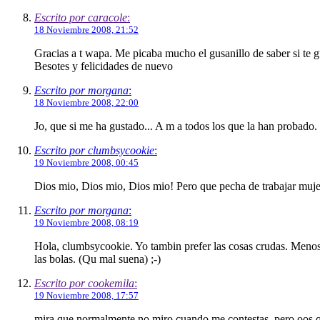
Escrito por caracole
:
18 Noviembre 2008, 21:52
Gracias a t wapa. Me picaba mucho el gusanillo de saber si te g
Besotes y felicidades de nuevo
Escrito por morgana
:
18 Noviembre 2008, 22:00
Jo, que si me ha gustado... A m a todos los que la han probado.
Escrito por clumbsycookie
:
19 Noviembre 2008, 00:45
Dios mio, Dios mio, Dios mio! Pero que pecha de trabajar mujer
Escrito por morgana
:
19 Noviembre 2008, 08:19
Hola, clumbsycookie. Yo tambin prefer las cosas crudas. Menos 
las bolas. (Qu mal suena) ;-)
Escrito por cookemila
:
19 Noviembre 2008, 17:57
mira que normalmente no miro cuando me contestas..pero oos que