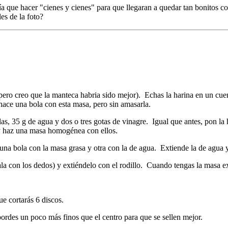
a que hacer "cienes y cienes" para que llegaran a quedar tan bonitos c
es de la foto?
pero creo que la manteca habria sido mejor). Echas la harina en un cue
ace una bola con esta masa, pero sin amasarla.
as, 35 g de agua y dos o tres gotas de vinagre. Igual que antes, pon la h
 y haz una masa homogénea con ellos.
a bola con la masa grasa y otra con la de agua. Extiende la de agua y 
la con los dedos) y extiéndelo con el rodillo. Cuando tengas la masa ex
ue cortarás 6 discos.
ordes un poco más finos que el centro para que se sellen mejor.