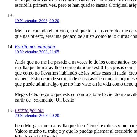
escribi la primera vez, pero te han quedao sastas al original asi
19 Noviembre 2008, 20:20
Me ha encantado el articulo, tu si que te lo has currado, me d
que has puesto, eres una pedazo de artista,como te lo curras chu
Escrito por morgana
:
19 Noviembre 2008, 21:05
Anda que no me ha pasado a m veces lo de los comentarios, cook
resulta que tu maravilloso comentario no est !! Las prisas con la
que como no llevamos hablando de las bolas estas ni nada, creo
manera. Esto debe de ser uno de esos casos en que lo mejor es v
que puede admitir algo que no has visto en la vida como tiene 
Megasilvita. Seguro que ests currando a tope haciendo maravillo
partir de" solamente. Un besito.
Escrito por Su
:
20 Noviembre 2008, 09:20
Pero Morga...que maravilla que bien "teme" explicas y me pareci
Valoro mucho tu trabajo y que lo puedas plasmar al escribirlo (
Fdo: Su de la Mancha