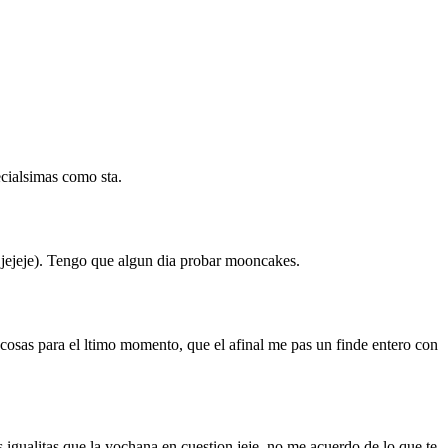
ecialsimas como sta.
 jejeje). Tengo que algun dia probar mooncakes.
cosas para el ltimo momento, que el afinal me pas un finde entero con
igualitas que la yochana en cuestion jeje, no me acuerdo de lo que te