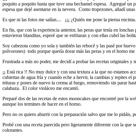
poquito a poquito hasta que tuve una bechamel espesa. Agregué un po
espesa que dejé asentarse en la nevera. Como tropezones, añadí unas
Es que ni las fotos me salían.... ¡¡¡ ¿Quién me pone la pierna encima.
En fin, que con la experiencia anterior, las peras que tenía en lonchas
estuvieron blanditas, esperé que se enfriaran y con ellas cubrí las b
Soy cabezota como yo sola y también las rebocé y las pasé por huevo p
polvorones) todo porque quería dorar más las peras y en el horno me
Frustrada a más no poder, me decidí a probar las recetas originales y m
¡¡ Está rica !! No muy dulce y con una textura a la que no estamos ac
cubiertas de agua fría y cuando eche a hervir, la cambias y repites el
trituras y pones de nuevo la crema al fuego, removiendo sin parar has
calabaza. El color violáceo me encantó.
Preparé dos de las recetas de estos mooncakes que encontré por la web
aunque los termines de hacer en el horno.
Pero no os quiero aburrir con la preparación salvo que me lo pidáis, p
Probé con una receta parecida pero ligeramente diferente con la que 
colorantes.