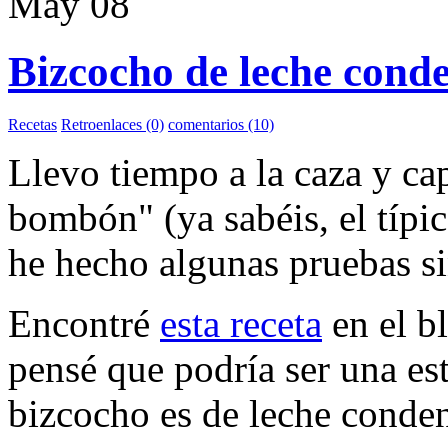
May
08
Bizcocho de leche cond
Recetas
Retroenlaces (0)
comentarios (10)
Llevo tiempo a la caza y ca
bombón" (ya sabéis, el típi
he hecho algunas pruebas s
Encontré
esta receta
en el b
pensé que podría ser una es
bizcocho es de leche conde