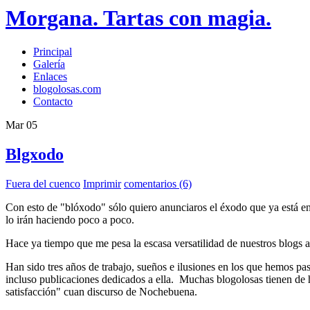
Morgana. Tartas con magia.
Principal
Galería
Enlaces
blogolosas.com
Contacto
Mar
05
Blgxodo
Fuera del cuenco
Imprimir
comentarios (6)
Con esto de "blóxodo" sólo quiero anunciaros el éxodo que ya está en
lo irán haciendo poco a poco.
Hace ya tiempo que me pesa la escasa versatilidad de nuestros blogs a
Han sido tres años de trabajo, sueños e ilusiones en los que hemos pa
incluso publicaciones dedicados a ella. Muchas blogolosas tienen de 
satisfacción" cuan discurso de Nochebuena.