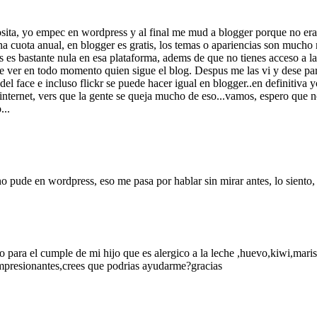
cosita, yo empec en wordpress y al final me mud a blogger porque no era 
a cuota anual, en blogger es gratis, los temas o apariencias son mucho 
os es bastante nula en esa plataforma, adems de que no tienes acceso a la
e ver en todo momento quien sigue el blog. Despus me las vi y dese para
 del face e incluso flickr se puede hacer igual en blogger..en definitiva
internet, vers que la gente se queja mucho de eso...vamos, espero que no 
...
o pude en wordpress, eso me pasa por hablar sin mirar antes, lo siento,
para el cumple de mi hijo que es alergico a la leche ,huevo,kiwi,marisc
 impresionantes,crees que podrias ayudarme?gracias