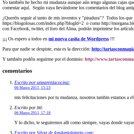
Yo también he hecho mi mudanza aunque aún tengo algunas cajas que ll
comentar aquí. Según vaya llevándome los comentarios del blog antigu
¿Queréis seguir al tanto de mis inventos y "piradura"? Todos los q
https://blogolosas.com/index.php?blogId=2 o como http://morgana.blog
con Facebook, twitter, el foro del Alma, podrán imprimirse los artículos
¡¡¡ Os espero a todos en
mi nueva casita de Wordpress
!!!
Para que nadie se despiste, esta es la dirección:
http://tartasconmag
Y también podéis seguirme por el dominio:
http://www.tartasconma
comentarios
Escrito por unparenlacocina
:
06 Marzo 2011, 15:23
mis felicitaciones por tu mudanza, nosotros tambin estamos a e
Escrito por titi
:
06 Marzo 2011, 17:18
Y lo dicho, te seguiremos alli como siempre, vayas dond
Escrito por Silvia de fondantalatarta.com
: