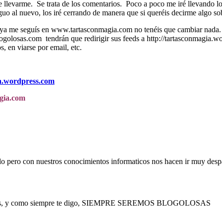
evarme. Se trata de los comentarios. Poco a poco me iré llevando los 
o al nuevo, los iré cerrando de manera que si queréis decirme algo sob
ue ya me seguís en www.tartasconmagia.com no tenéis que cambiar nada
olosas.com tendrán que redirigir sus feeds a http://tartasconmagia.wo
, en viarse por email, etc.
ia.wordpress.com
gia.com
llo pero con nuestros conocimientos informaticos nos hacen ir muy despa
e vayas, y como siempre te digo, SIEMPRE SEREMOS BLOGOLOSAS