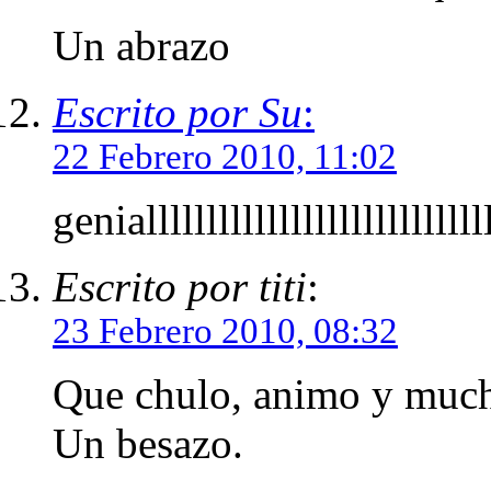
Un abrazo
Escrito por Su
:
22 Febrero 2010, 11:02
genialllllllllllllllllllllllllllll
Escrito por titi
:
23 Febrero 2010, 08:32
Que chulo, animo y mucha
Un besazo.