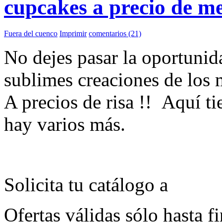
cupcakes a precio de me
Fuera del cuenco
Imprimir
comentarios (21)
No dejes pasar la oportunid
sublimes creaciones de los 
A precios de risa !! Aquí 
hay varios más.
Solicita tu catálogo a
Ofertas válidas sólo hasta f