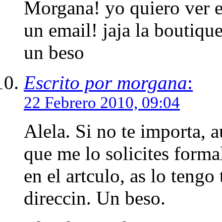
Morgana! yo quiero ver 
un email! jaja la boutiqu
un beso
Escrito por morgana
:
22 Febrero 2010, 09:04
Alela. Si no te importa, 
que me lo solicites forma
en el artculo, as lo teng
direccin. Un beso.