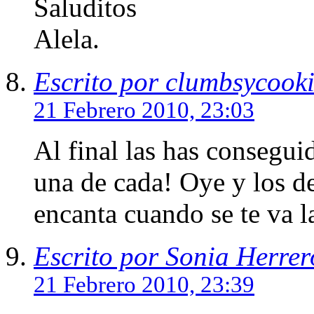
Saluditos
Alela.
Escrito por clumbsycook
21 Febrero 2010, 23:03
Al final las has consegui
una de cada! Oye y los de
encanta cuando se te va la
Escrito por Sonia Herrer
21 Febrero 2010, 23:39