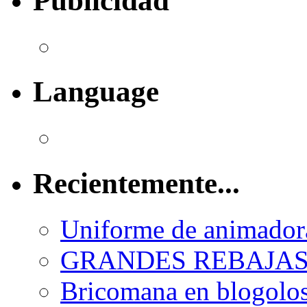
Publicidad
Language
Recientemente...
Uniforme de animadora
GRANDES REBAJAS !
Bricomana en blogolosa