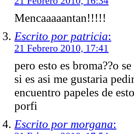
21 Febrero 2010, 16:34
Mencaaaaantan!!!!!
Escrito por patricia
:
21 Febrero 2010, 17:41
pero esto es broma??o se
si es asi me gustaria pe
encuentro papeles de esto
porfi
Escrito por morgana
: