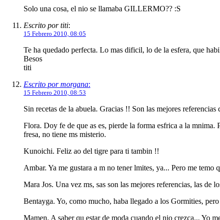
Solo una cosa, el nio se llamaba GILLERMO?? :S
Escrito por titi
:
15 Febrero 2010, 08:05
Te ha quedado perfecta. Lo mas dificil, lo de la esfera, que habi
Besos
titi
Escrito por morgana
:
15 Febrero 2010, 08:53
Sin recetas de la abuela. Gracias !! Son las mejores referencias
Flora. Doy fe de que as es, pierde la forma esfrica a la mnima.
fresa, no tiene ms misterio.
Kunoichi. Feliz ao del tigre para ti tambin !!
Ambar. Ya me gustara a m no tener lmites, ya... Pero me temo 
Mara Jos. Una vez ms, sas son las mejores referencias, las de los
Bentayga. Yo, como mucho, haba llegado a los Gormities, pero p
Mamen. A saber qu estar de moda cuando el nio crezca... Yo me