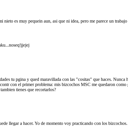
mi nieto es muy pequein aun, asi que ni idea, pero me parece un trabajo 
u...noseq!jjejej
dades tu pgina y qued maravillada con las "cositas" que haces. Nunca h
ncontr con el primer problema: mis bizcochos MSC me quedaron como gr
tambien tienes que recortarlos?
uede llegar a hacer. Yo de momento voy practicando con los bizcochos.