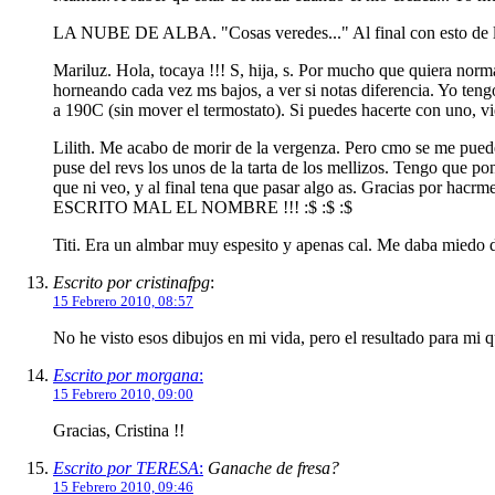
LA NUBE DE ALBA. "Cosas veredes..." Al final con esto de las 
Mariluz. Hola, tocaya !!! S, hija, s. Por mucho que quiera norm
horneando cada vez ms bajos, a ver si notas diferencia. Yo te
a 190C (sin mover el termostato). Si puedes hacerte con uno, v
Lilith. Me acabo de morir de la vergenza. Pero cmo se me puede 
puse del revs los unos de la tarta de los mellizos. Tengo que po
que ni veo, y al final tena que pasar algo as. Gracias por h
ESCRITO MAL EL NOMBRE !!! :$ :$ :$
Titi. Era un almbar muy espesito y apenas cal. Me daba miedo 
Escrito por cristinafpg
:
15 Febrero 2010, 08:57
No he visto esos dibujos en mi vida, pero el resultado para mi 
Escrito por morgana
:
15 Febrero 2010, 09:00
Gracias, Cristina !!
Escrito por TERESA
:
Ganache de fresa?
15 Febrero 2010, 09:46