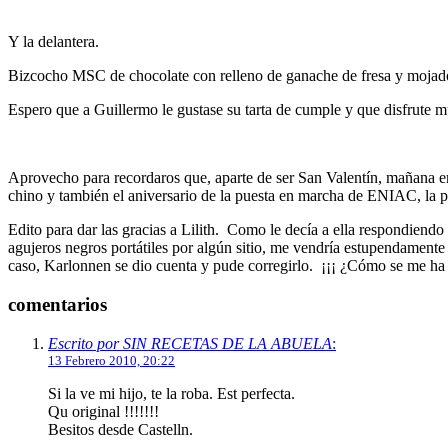
Y la delantera.
Bizcocho MSC de chocolate con relleno de ganache de fresa y mojado
Espero que a Guillermo le gustase su tarta de cumple y que disfrut
Aprovecho para recordaros que, aparte de ser San Valentín, mañana e
chino y también el aniversario de la puesta en marcha de ENIAC, la p
Edito para dar las gracias a Lilith. Como le decía a ella respondie
agujeros negros portátiles por algún sitio, me vendría estupendamente 
caso, Karlonnen se dio cuenta y pude corregirlo. ¡¡¡ ¿Cómo se me h
comentarios
Escrito por SIN RECETAS DE LA ABUELA
:
13 Febrero 2010, 20:22
Si la ve mi hijo, te la roba. Est perfecta.
Qu original !!!!!!!
Besitos desde Castelln.