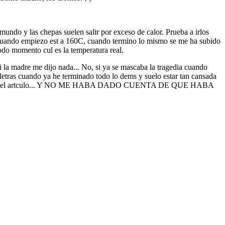
undo y las chepas suelen salir por exceso de calor. Prueba a irlos
i cuando empiezo est a 160C, cuando termino lo mismo se me ha subido
odo momento cul es la temperatura real.
i la madre me dijo nada... No, si ya se mascaba la tragedia cuando
s letras cuando ya he terminado todo lo dems y suelo estar tan cansada
r, he escrito el artculo... Y NO ME HABA DADO CUENTA DE QUE HABA