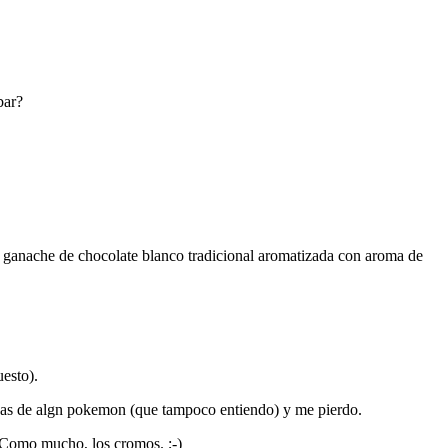
bar?
ue ganache de chocolate blanco tradicional aromatizada con aroma de
uesto).
sacas de algn pokemon (que tampoco entiendo) y me pierdo.
. Como mucho, los cromos. ;-)