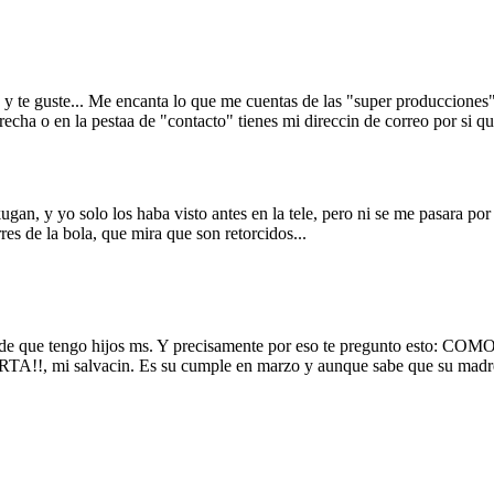
 te guste... Me encanta lo que me cuentas de las "super producciones"
erecha o en la pestaa de "contacto" tienes mi direccin de correo por si q
gan, y yo solo los haba visto antes en la tele, pero ni se me pasara por 
rres de la bola, que mira que son retorcidos...
o y desde que tengo hijos ms. Y precisamente por eso te pregu
TA!!, mi salvacin. Es su cumple en marzo y aunque sabe que su madre le