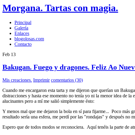
Morgana. Tartas con magia.
Principal
Galería
Enlaces
blogolosas.com
Contacto
Feb
13
Bakugan. Fuego y dragones. Feliz Ao Nuev
Mis creaciones.
Imprimir
comentarios (30)
Cuando me encargaron esta tarta y me dijeron que querían un Bakugan,
distracciones y hasta ese momento no tenía yo ni la menor idea de la 
alucinantes pero a mí me salió simplemente ésto:
Y menos mal que me dejaron la bola en sí para fijarme... Poco más g
resultado sería una esfera, me perdí por las "rondajas" y después no
Espero que de todos modos se reconociera. Aquí tenéis la parte de atr