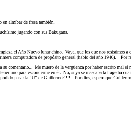
 en almíbar de fresa también.
e muchísimo jugando con sus Bakugans.
mpieza el Año Nuevo lunar chino. Vaya, que los que nos resistimos a ce
rimera computadora de propósito general (hablo del año 1946). Por raz
ndo a su comentario... Me muero de la vergüenza por haber escrito mal 
tener uno para esconderme en él. No, si ya se mascaba la tragedia cuando
a podido pasar la "U" de Guillermo? !!! Por dios, espero que Guille