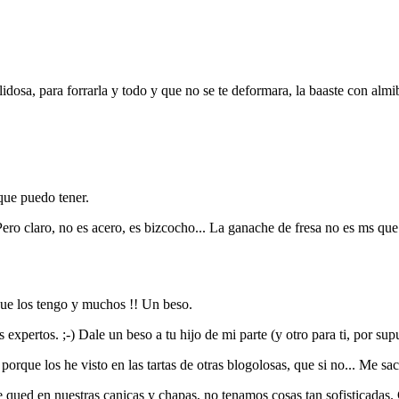
lidosa, para forrarla y todo y que no se te deformara, la baaste con almi
 que puedo tener.
 Pero claro, no es acero, es bizcocho... La ganache de fresa no es ms q
que los tengo y muchos !! Un beso.
 expertos. ;-) Dale un beso a tu hijo de mi parte (y otro para ti, por sup
orque los he visto en las tartas de otras blogolosas, que si no... Me 
 qued en nuestras canicas y chapas, no tenamos cosas tan sofisticadas