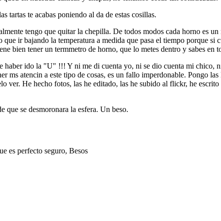
tartas te acabas poniendo al da de estas cosillas.
almente tengo que quitar la chepilla. De todos modos cada horno es un m
ngo que ir bajando la temperatura a medida que pasa el tiempo porque s
iene bien tener un termmetro de horno, que lo metes dentro y sabes en t
haber ido la "U" !!! Y ni me di cuenta yo, ni se dio cuenta mi chico, n
ner ms atencin a este tipo de cosas, es un fallo imperdonable. Pongo la
acrmelo ver. He hecho fotos, las he editado, las he subido al flick
de que se desmoronara la esfera. Un beso.
que es perfecto seguro, Besos