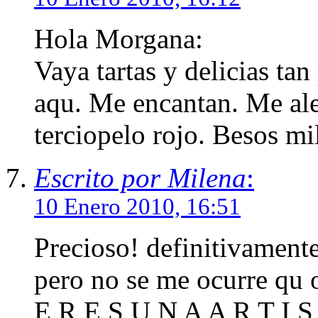
Hola Morgana:
Vaya tartas y delicias tan
aqu. Me encantan. Me aleg
terciopelo rojo. Besos mi
Escrito por Milena
:
10 Enero 2010, 16:51
Precioso! definitivament
pero no se me ocurre qu o
E R E S U N A A R T I S