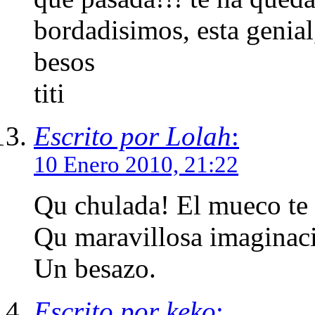
bordadisimos, esta genial
besos
titi
Escrito por Lolah
:
10 Enero 2010, 21:22
Qu chulada! El mueco te 
Qu maravillosa imaginaci
Un besazo.
Escrito por keko
: