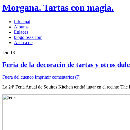
Morgana. Tartas con magia.
Principal
Albums
Enlaces
blogolosas.com
Acerca de
Dic
18
Feria de la decoracin de tartas y otros dul
Fuera del cuenco
Imprimir
comentarios (7)
La 24ª Feria Anual de Squires Kitchen tendrá lugar en el recinto The