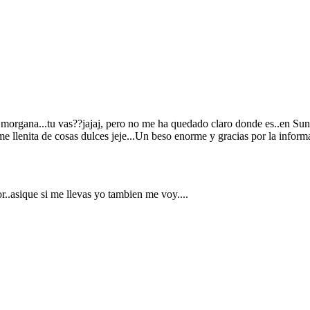
iso morgana...tu vas??jajaj, pero no me ha quedado claro donde es..en S
e llenita de cosas dulces jeje...Un beso enorme y gracias por la informac
or..asique si me llevas yo tambien me voy....