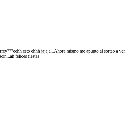
unrrey???eehh esto ehhh jajaja...Ahora mismo me apunto al sorteo a ver
in...ah felices fiestas