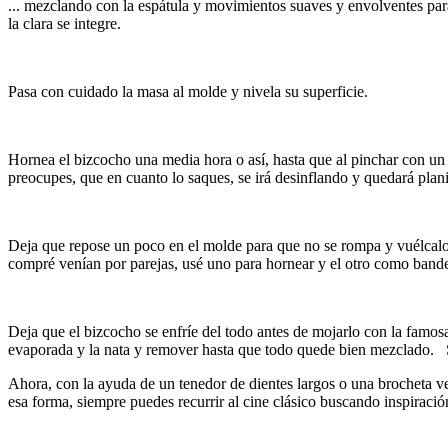
... mezclando con la espátula y movimientos suaves y envolventes pa
la clara se integre.
Pasa con cuidado la masa al molde y nivela su superficie.
Hornea el bizcocho una media hora o así, hasta que al pinchar con un p
preocupes, que en cuanto lo saques, se irá desinflando y quedará plani
Deja que repose un poco en el molde para que no se rompa y vuélcalo
compré venían por parejas, usé uno para hornear y el otro como bandeja
Deja que el bizcocho se enfríe del todo antes de mojarlo con la famos
evaporada y la nata y remover hasta que todo quede bien mezclado. Si 
Ahora, con la ayuda de un tenedor de dientes largos o una brocheta v
esa forma, siempre puedes recurrir al cine clásico buscando inspiración