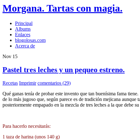
Morgana. Tartas con magia.
Principal
Albums
Enlaces
blogolosas.com
Acerca de
Nov
15
Pastel tres leches y un pequeo estreno.
Recetas
Imprimir
comentarios (29)
Qué ganas tenía de probar este invento que tan buenísima fama tiene.
de lo más jugoso que, según parece es de tradición mejicana aunque ta
posteriormente empapado en la mezcla de tres leches a la que debe su
Para hacerlo necesitarás:
1 taza de harina (unos 140 g)