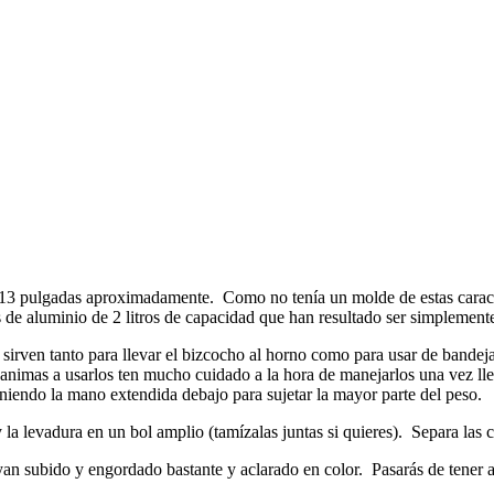
 13 pulgadas aproximadamente. Como no tenía un molde de estas caract
de aluminio de 2 litros de capacidad que han resultado ser simplemente 
irven tanto para llevar el bizcocho al horno como para usar de bandeja
e animas a usarlos ten mucho cuidado a la hora de manejarlos una vez ll
niendo la mano extendida debajo para sujetar la mayor parte del peso.
a levadura en un bol amplio (tamízalas juntas si quieres). Separa las cl
an subido y engordado bastante y aclarado en color. Pasarás de tener 