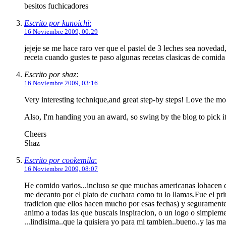
besitos fuchicadores
Escrito por kunoichi
:
16 Noviembre 2009, 00:29
jejeje se me hace raro ver que el pastel de 3 leches sea novedad,
receta cuando gustes te paso algunas recetas clasicas de comid
Escrito por shaz
:
16 Noviembre 2009, 03:16
Very interesting technique,and great step-by steps! Love the mov
Also, I'm handing you an award, so swing by the blog to pick it
Cheers
Shaz
Escrito por cookemila
:
16 Noviembre 2009, 08:07
He comido varios...incluso se que muchas americanas lohacen d
me decanto por el plato de cuchara como tu lo llamas.Fue el pr
tradicion que ellos hacen mucho por esas fechas) y seguramente 
animo a todas las que buscais inspiracion, o un logo o simpleme
...lindisima..que la quisiera yo para mi tambien..bueno..y las m