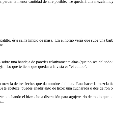
ra perder la menor cantidad de aire posible. Te quedará una mezcla m
alillo, éste salga limpio de masa. En el horno verás que sube una barba
to.
 sobre una bandeja de paredes relativamente altas (que no sea del tod
. Lo que te tiene que quedar a la vista es "el culillo".
a mezcla de tres leches que da nombre al dulce. Para hacer la mezcla ti
te apetece, puedes añadir algo de licor: una cucharada o dos de ron o d
ete pinchando el bizcocho a discreción para agujerearlo de modo que pue
...