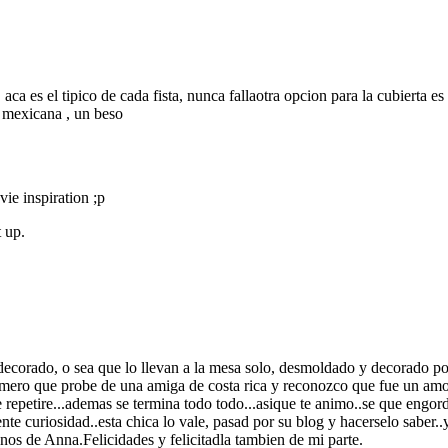
 aca es el tipico de cada fista, nunca fallaotra opcion para la cubierta e
a mexicana , un beso
ie inspiration ;p
 up.
ecorado, o sea que lo llevan a la mesa solo, desmoldado y decorado po
imero que probe de una amiga de costa rica y reconozco que fue un amor 
repetire...ademas se termina todo todo...asique te animo..se que engord
nte curiosidad..esta chica lo vale, pasad por su blog y hacerselo saber
anos de Anna.Felicidades y felicitadla tambien de mi parte.