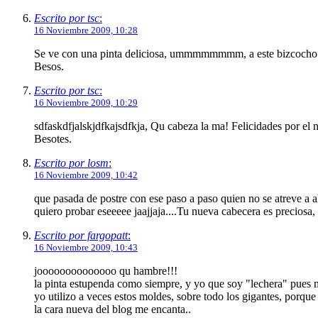
Escrito por tsc
:
16 Noviembre 2009, 10:28
Se ve con una pinta deliciosa, ummmmmmmm, a este bizcocho le t
Besos.
Escrito por tsc
:
16 Noviembre 2009, 10:29
sdfaskdfjalskjdfkajsdfkja, Qu cabeza la ma! Felicidades por el 
Besotes.
Escrito por losm
:
16 Noviembre 2009, 10:42
que pasada de postre con ese paso a paso quien no se atreve a
quiero probar eseeeee jaajjaja....Tu nueva cabecera es preciosa,
Escrito por fargopatt
:
16 Noviembre 2009, 10:43
joooooooooooooo qu hambre!!!
la pinta estupenda como siempre, y yo que soy "lechera" pues 
yo utilizo a veces estos moldes, sobre todo los gigantes, porqu
la cara nueva del blog me encanta..