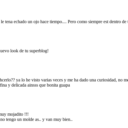
ena echado un ojo hace tiempo.... Pero como siempre est dentro de tar
nuevo look de tu superblog!
 ahcerlo?? ya lo he visto varias veces y me ha dado una curiosidad, n
 fina y delicada ainsss que bonita guapa
muy mojadito !!!
e no tengo un molde as.. y van muy bien..