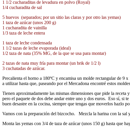
1 1/2 cucharaditas de levadura en polvo (Royal)
1/4 cucharadita de sal
5 huevos (separados; por un sitio las claras y por otro las yemas)
1 taza de azúcar (unos 200 g)
1 cucharadita de vainilla
1/3 taza de leche entera
1 taza de leche condensada
1 1/2 tazas de leche evaporada (ideal)
1/2 taza de nata (35% MG, de la que se usa para montar)
2 tazas de nata muy fría para montar (un brik de 1/2 l)
3 cuchatadas de azúcar.
Precalienta el horno a 180ºC y encamisa un molde rectangular de 9 x
a utilizar hasta que, paseando por el Mercadona encontré estos moldes 
Tienen aproximadamente las mismas dimensiones que pide la receta y s
pero el paquete de dos debe andar entre uno y dos euros. Eso sí, si t
buen desastre en la cocina, siempre que tengas que moverlos hazlo po
Vamos con la preparación del bizcocho. Mezcla la harina con la sal y l
Monta las yemas con 3/4 de taza de azúcar (unos 150 g) hasta que hay