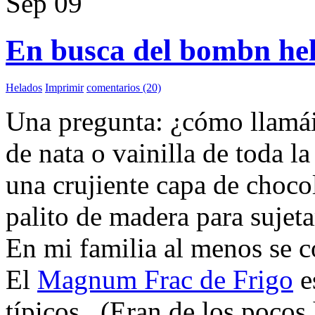
Sep
09
En busca del bombn he
Helados
Imprimir
comentarios (20)
Una pregunta: ¿cómo llamáis
de nata o vainilla de toda l
una crujiente capa de choc
palito de madera para sujet
En mi familia al menos se
El
Magnum Frac de Frigo
e
típicos. (Eran de los pocos