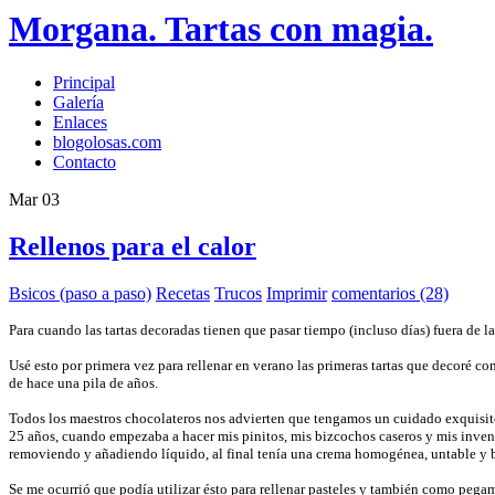
Morgana. Tartas con magia.
Principal
Galería
Enlaces
blogolosas.com
Contacto
Mar
03
Rellenos para el calor
Bsicos (paso a paso)
Recetas
Trucos
Imprimir
comentarios (28)
Para cuando las tartas decoradas tienen que pasar tiempo (incluso días) fuera de l
Usé esto por primera vez para rellenar en verano las primeras tartas que decoré co
de hace una pila de años.
Todos los maestros chocolateros nos advierten que tengamos un cuidado exquisito 
25 años, cuando empezaba a hacer mis pinitos, mis bizcochos caseros y mis invento
removiendo y añadiendo líquido, al final tenía una crema homogénea, untable y 
Se me ocurrió que podía utilizar ésto para rellenar pasteles y también como pegam