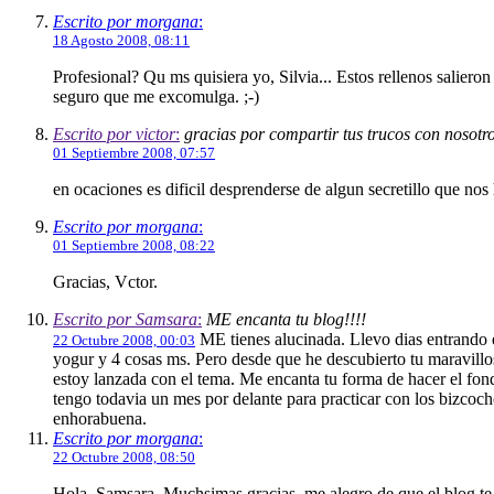
Escrito por morgana
:
18 Agosto 2008, 08:11
Profesional? Qu ms quisiera yo, Silvia... Estos rellenos saliero
seguro que me excomulga. ;-)
Escrito por victor
:
gracias por compartir tus trucos con nosotro
01 Septiembre 2008, 07:57
en ocaciones es dificil desprenderse de algun secretillo que nos
Escrito por morgana
:
01 Septiembre 2008, 08:22
Gracias, Vctor.
Escrito por Samsara
:
ME encanta tu blog!!!!
ME tienes alucinada. Llevo dias entrando e
22 Octubre 2008, 00:03
yogur y 4 cosas ms. Pero desde que he descubierto tu maravill
estoy lanzada con el tema. Me encanta tu forma de hacer el fond
tengo todavia un mes por delante para practicar con los bizcocho
enhorabuena.
Escrito por morgana
:
22 Octubre 2008, 08:50
Hola, Samsara. Muchsimas gracias, me alegro de que el blog te g