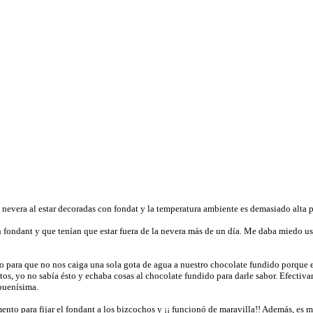
a nevera al estar decoradas con fondat y la temperatura ambiente es demasiado alta p
n fondant y que tenían que estar fuera de la nevera más de un día. Me daba miedo us
para que no nos caiga una sola gota de agua a nuestro chocolate fundido porque es
s, yo no sabía ésto y echaba cosas al chocolate fundido para darle sabor. Efectivam
buenísima.
ento para fijar el fondant a los bizcochos y ¡¡ funcionó de maravilla!! Además, es 