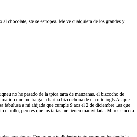
o al chocolate, ste se estropea. Me ve cualquiera de los grandes y
auqneu no he pasado de la tpica tarta de manzanas, el bizcocho de
marido que me traiga la harina bizcochona de el corte ingls.As que
sa fabulusa a mi ahijada que cumple 9 aos el 2 de diciembre...as que
o el rollo, pero es que tus tartas me tienen maravillada. Mi ms sincera
opias creaciones. Espero que te diviertas tanto como yo haciendo la