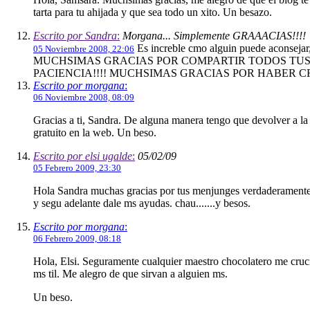
tarta para tu ahijada y que sea todo un xito. Un besazo.
Escrito por Sandra
:
Morgana... Simplemente GRAAACIAS!!!!
Es increble cmo alguin puede aconsej
05 Noviembre 2008, 22:06
MUCHSIMAS GRACIAS POR COMPARTIR TODOS TUS 
PACIENCIA!!!! MUCHSIMAS GRACIAS POR HABER CREADO ES
Escrito por morgana
:
06 Noviembre 2008, 08:09
Gracias a ti, Sandra. De alguna manera tengo que devolver a la 
gratuito en la web. Un beso.
Escrito por elsi ugalde
:
05/02/09
05 Febrero 2009, 23:30
Hola Sandra muchas gracias por tus menjunges verdaderamente me
y segu adelante dale ms ayudas. chau.......y besos.
Escrito por morgana
:
06 Febrero 2009, 08:18
Hola, Elsi. Seguramente cualquier maestro chocolatero me crucifi
ms til. Me alegro de que sirvan a alguien ms.
Un beso.