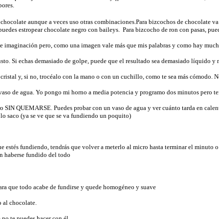
bores.
 chocolate aunque a veces uso otras combinaciones.Para bizcochos de chocolate va 
 puedes estropear chocolate negro con baileys. Para bizcocho de ron con pasas, pu
d e imaginación pero, como una imagen vale más que mis palabras y como hay muchos 
usto. Si echas demasiado de golpe, puede que el resultado sea demasiado líquido y no
e cristal y, si no, trocéalo con la mano o con un cuchillo, como te sea más cómodo
so de agua. Yo pongo mi horno a media potencia y programo dos minutos pero tend
ro SIN QUEMARSE. Puedes probar con un vaso de agua y ver cuánto tarda en calentar
o saco (ya se ve que se va fundiendo un poquito)
e estés fundiendo, tendrás que volver a meterlo al micro hasta terminar el minuto
in haberse fundido del todo
 para que todo acabe de fundirse y quede homogéneo y suave
 al chocolate.
 no te puedes hacer con él.