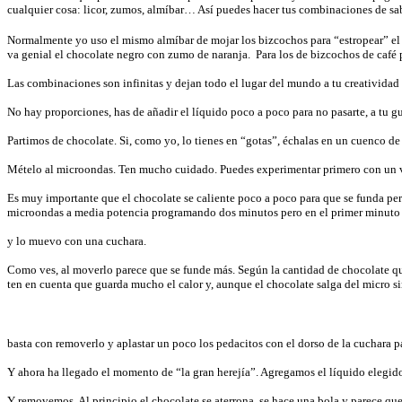
cualquier cosa: licor, zumos, almíbar… Así puedes hacer tus combinaciones de sa
Normalmente yo uso el mismo almíbar de mojar los bizcochos para “estropear” el
va genial el chocolate negro con zumo de naranja. Para los de bizcochos de café
Las combinaciones son infinitas y dejan todo el lugar del mundo a tu creativida
No hay proporciones, has de añadir el líquido poco a poco para no pasarte, a tu g
Partimos de chocolate. Si, como yo, lo tienes en “gotas”, échalas en un cuenco d
Mételo al microondas. Ten mucho cuidado. Puedes experimentar primero con un va
Es muy importante que el chocolate se caliente poco a poco para que se funda pe
microondas a media potencia programando dos minutos pero en el primer minuto l
y lo muevo con una cuchara.
Como ves, al moverlo parece que se funde más. Según la cantidad de chocolate qu
ten en cuenta que guarda mucho el calor y, aunque el chocolate salga del micro s
basta con removerlo y aplastar un poco los pedacitos con el dorso de la cuchara
Y ahora ha llegado el momento de “la gran herejía”. Agregamos el líquido elegido
Y removemos. Al principio el chocolate se aterrona, se hace una bola y parece que