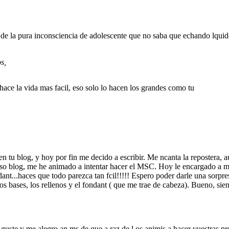
n de la pura inconsciencia de adolescente que no saba que echando lquid
s,
 hace la vida mas facil, eso solo lo hacen los grandes como tu
n tu blog, y hoy por fin me decido a escribir. Me ncanta la repostera, 
oso blog, me he animado a intentar hacer el MSC. Hoy le encargado a mi
ant...haces que todo parezca tan fcil!!!!! Espero poder darle una sorpre
s bases, los rellenos y el fondant ( que me trae de cabeza). Bueno, sient
uste y me alegro an ms de que a raz de l os animis a hacer vuestras pr