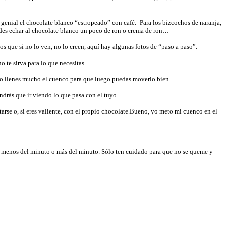
genial el chocolate blanco “estropeado” con café.
Para los bizcochos de naranja,
edes echar al chocolate blanco un poco de ron o crema de ron…
que si no lo ven, no lo creen, aquí hay algunas fotos de “paso a paso”.
 te sirva para lo que necesitas.
. No llenes mucho el cuenco para que luego puedas moverlo bien.
rás que ir viendo lo que pasa con el tuyo.
se o, si eres valiente, con el propio chocolate.Bueno, yo meto mi cuenco en el
 o menos del minuto o más del minuto. Sólo ten cuidado para que no se queme y