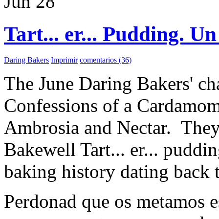
Jun
28
Tart... er... Pudding. U
Daring Bakers
Imprimir
comentarios (36)
The June Daring Bakers' ch
Confessions of a Cardamom
Ambrosia and Nectar. They 
Bakewell Tart... er... puddi
baking history dating back 
Perdonad que os metamos es