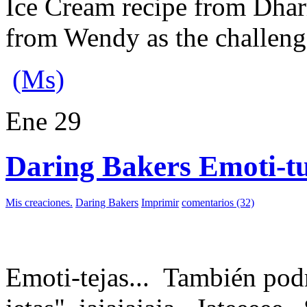
Ice Cream recipe from Dhar
from Wendy as the challeng
(Ms)
Ene
29
Daring Bakers Emoti-tui
Mis creaciones.
Daring Bakers
Imprimir
comentarios (32)
Emoti-tejas... También podrí