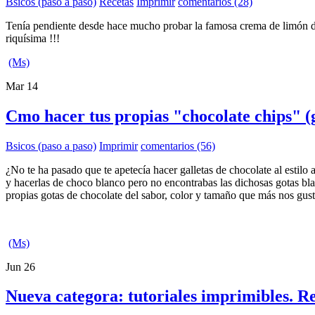
Bsicos (paso a paso)
Recetas
Imprimir
comentarios (28)
Tenía pendiente desde hace mucho probar la famosa crema de limón de
riquísima !!!
(Ms)
Mar
14
Cmo hacer tus propias "chocolate chips" (g
Bsicos (paso a paso)
Imprimir
comentarios (56)
¿No te ha pasado que te apetecía hacer galletas de chocolate al estilo
y hacerlas de choco blanco pero no encontrabas las dichosas gotas b
propias gotas de chocolate del sabor, color y tamaño que más nos gus
(Ms)
Jun
26
Nueva categora: tutoriales imprimibles. Re