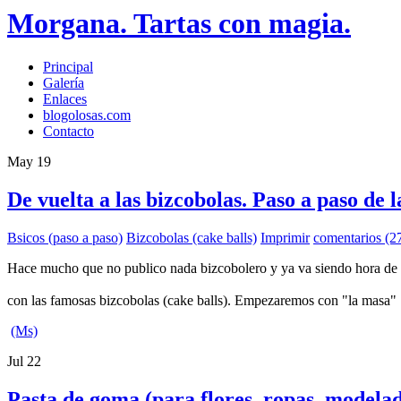
Morgana. Tartas con magia.
Principal
Galería
Enlaces
blogolosas.com
Contacto
May
19
De vuelta a las bizcobolas. Paso a paso de 
Bsicos (paso a paso)
Bizcobolas (cake balls)
Imprimir
comentarios (2
Hace mucho que no publico nada bizcobolero y ya va siendo hora de vo
con las famosas bizcobolas (cake balls). Empezaremos con "la masa
(Ms)
Jul
22
Pasta de goma (para flores, ropas, modelad