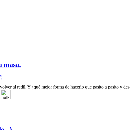
la masa.
7)
lver al redil. Y ¿qué mejor forma de hacerlo que pasito a pasito y des
"
o...)