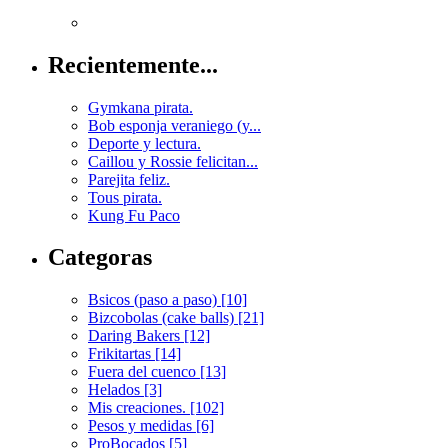
Recientemente...
Gymkana pirata.
Bob esponja veraniego (y...
Deporte y lectura.
Caillou y Rossie felicitan...
Parejita feliz.
Tous pirata.
Kung Fu Paco
Categoras
Bsicos (paso a paso) [10]
Bizcobolas (cake balls) [21]
Daring Bakers [12]
Frikitartas [14]
Fuera del cuenco [13]
Helados [3]
Mis creaciones. [102]
Pesos y medidas [6]
ProBocados [5]