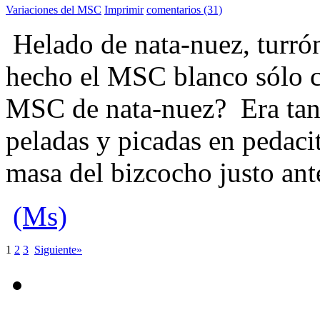
Variaciones del MSC
Imprimir
comentarios (31)
Helado de nata-nuez, turrón
hecho el MSC blanco sólo c
MSC de nata-nuez? Era tan 
peladas y picadas en pedaci
masa del bizcocho justo ant
(Ms)
1
2
3
Siguiente»