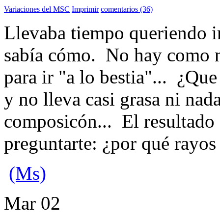
Variaciones del MSC
Imprimir
comentarios (36)
Llevaba tiempo queriendo in
sabía cómo. No hay como no
para ir "a lo bestia"... ¿Qu
y no lleva casi grasa ni na
composicón... El resultado 
preguntarte: ¿por qué rayos
(Ms)
Mar
02