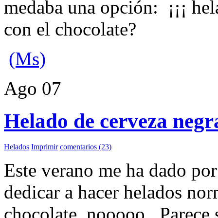
medaba una opción: ¡¡¡ he
con el chocolate?
(Ms)
Ago
07
Helado de cerveza negr
Helados
Imprimir
comentarios (23)
Este verano me ha dado por
dedicar a hacer helados norma
chocolate, nooooo. Parece s