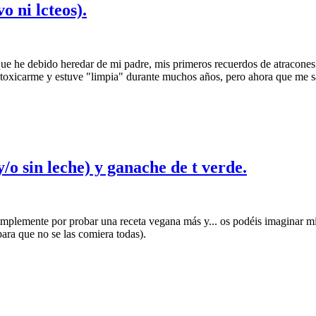
 ni lcteos).
ue he debido heredar de mi padre, mis primeros recuerdos de atracones
oxicarme y estuve "limpia" durante muchos años, pero ahora que me salt
/o sin leche) y ganache de t verde.
implemente por probar una receta vegana más y... os podéis imaginar mi
ra que no se las comiera todas).