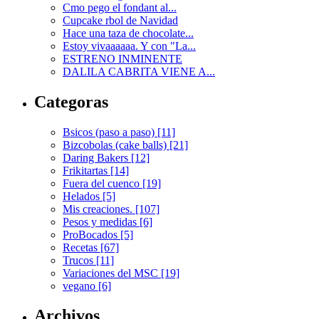
Cmo pego el fondant al...
Cupcake rbol de Navidad
Hace una taza de chocolate...
Estoy vivaaaaaa. Y con "La...
ESTRENO INMINENTE
DALILA CABRITA VIENE A...
Categoras
Bsicos (paso a paso) [11]
Bizcobolas (cake balls) [21]
Daring Bakers [12]
Frikitartas [14]
Fuera del cuenco [19]
Helados [5]
Mis creaciones. [107]
Pesos y medidas [6]
ProBocados [5]
Recetas [67]
Trucos [11]
Variaciones del MSC [19]
vegano [6]
Archivos