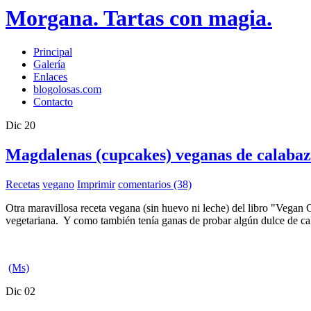
Morgana. Tartas con magia.
Principal
Galería
Enlaces
blogolosas.com
Contacto
Dic
20
Magdalenas (cupcakes) veganas de calabaza
Recetas
vegano
Imprimir
comentarios (38)
Otra maravillosa receta vegana (sin huevo ni leche) del libro "Vegan
vegetariana. Y como también tenía ganas de probar algún dulce de ca
(Ms)
Dic
02