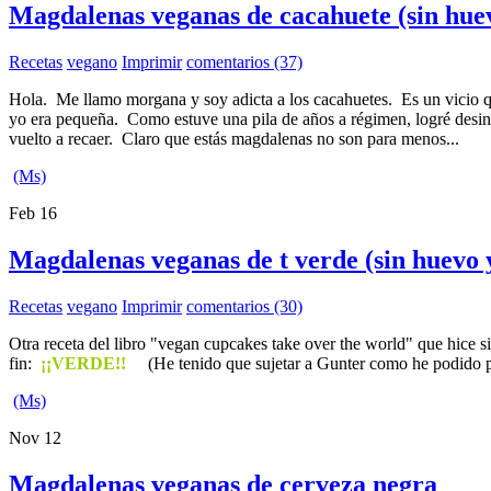
Magdalenas veganas de cacahuete (sin huevo
Recetas
vegano
Imprimir
comentarios (37)
Hola. Me llamo morgana y soy adicta a los cacahuetes. Es un vicio q
yo era pequeña. Como estuve una pila de años a régimen, logré desint
vuelto a recaer. Claro que estás magdalenas no son para menos...
(Ms)
Feb
16
Magdalenas veganas de t verde (sin huevo y
Recetas
vegano
Imprimir
comentarios (30)
Otra receta del libro "vegan cupcakes take over the world" que hice s
fin:
¡¡VERDE!!
(He tenido que sujetar a Gunter como he podido pa
(Ms)
Nov
12
Magdalenas veganas de cerveza negra