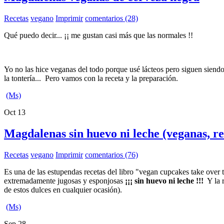
Recetas
vegano
Imprimir
comentarios (28)
Qué puedo decir... ¡¡ me gustan casi más que las normales !!
Yo no las hice veganas del todo porque usé lácteos pero siguen siend
la tontería... Pero vamos con la receta y la preparación.
(Ms)
Oct
13
Magdalenas sin huevo ni leche (veganas, re
Recetas
vegano
Imprimir
comentarios (76)
Es una de las estupendas recetas del libro "vegan cupcakes take over
extremadamente jugosas y esponjosas
¡¡¡ sin huevo ni leche !!!
Y la r
de estos dulces en cualquier ocasión).
(Ms)
Sep
28