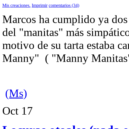
Mis creaciones.
Imprimir
comentarios (34)
Marcos ha cumplido ya dos 
del "manitas" más simpático 
motivo de su tarta estaba c
Manny" ( "Manny Manitas" e
(Ms)
Oct
17