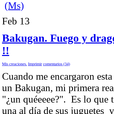
(Ms)
Feb
13
Bakugan. Fuego y drago
!!
Mis creaciones.
Imprimir
comentarios (34)
Cuando me encargaron esta 
un Bakugan, mi primera rea
"¿un quéeeee?". Es lo que ti
una al día de sus juguetes y