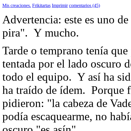
Mis creaciones.
Frikitartas
Imprimir
comentarios (45)
Advertencia: este es uno de 
pira". Y mucho.
Tarde o temprano tenía que p
tentada por el lado oscuro d
todo el equipo. Y así ha si
ha traído de ídem. Porque 
pidieron: "la cabeza de Vad
podía escaquearme, no había
oscuro "es asín".