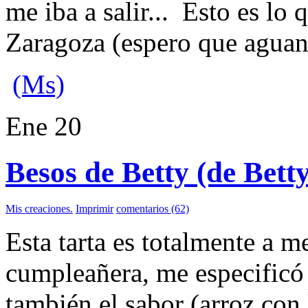
me iba a salir... Esto es lo 
Zaragoza (espero que aguant
(Ms)
Ene
20
Besos de Betty (de Bett
Mis creaciones.
Imprimir
comentarios (62)
Esta tarta es totalmente a m
cumpleañera, me especificó
también el sabor (arroz con 