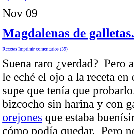
Nov
09
Magdalenas de galletas
Recetas
Imprimir
comentarios (35)
Suena raro ¿verdad? Pero al
le eché el ojo a la receta en
supe que tenía que probarl
bizcocho sin harina y con g
orejones
que estaba buenísi
cómo podía quedar. Pero no