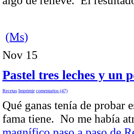
algo de relieve. El resultado
(Ms)
Nov
15
Pastel tres leches y un 
Recetas
Imprimir
comentarios (47)
Qué ganas tenía de probar e
fama tiene. No me había atr
magnífico paso a paso de 