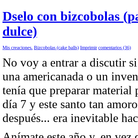
Dselo con bizcobolas (
dulce)
Mis creaciones.
Bizcobolas (cake balls)
Imprimir
comentarios (36)
No voy a entrar a discutir s
una americanada o un inven
tenía que preparar material 
día 7 y este santo tan amor
después... era inevitable ha
Anímate este año y, en vez 