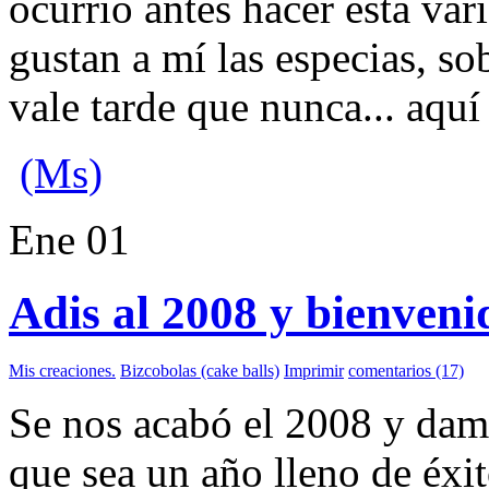
ocurrió antes hacer esta va
gustan a mí las especias, 
vale tarde que nunca... aquí 
(Ms)
Ene
01
Adis al 2008 y bienveni
Mis creaciones.
Bizcobolas (cake balls)
Imprimir
comentarios (17)
Se nos acabó el 2008 y dam
que sea un año lleno de éxit