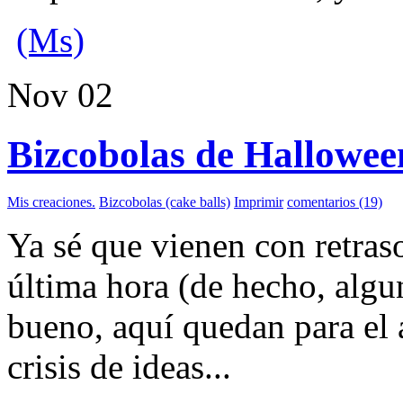
(Ms)
Nov
02
Bizcobolas de Hallowee
Mis creaciones.
Bizcobolas (cake balls)
Imprimir
comentarios (19)
Ya sé que vienen con retras
última hora (de hecho, algu
bueno, aquí quedan para el 
crisis de ideas...