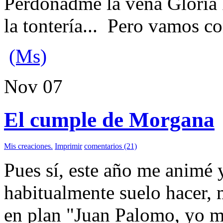
Perdonadme la vena Gloria 
la tontería... Pero vamos co
(Ms)
Nov
07
El cumple de Morgana
Mis creaciones.
Imprimir
comentarios (21)
Pues sí, este año me animé y
habitualmente suelo hacer, 
en plan "Juan Palomo, yo m