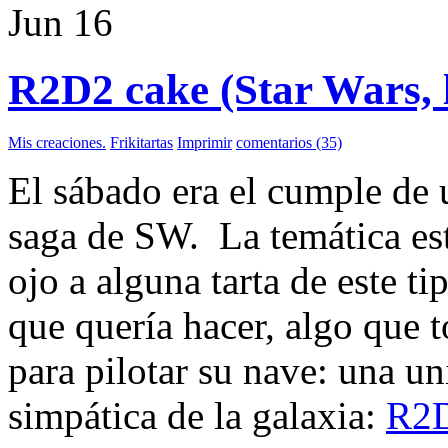
Jun
16
R2D2 cake (Star Wars, la
Mis creaciones.
Frikitartas
Imprimir
comentarios (35)
El sábado era el cumple de 
saga de SW. La temática est
ojo a alguna tarta de este ti
que quería hacer, algo que 
para pilotar su nave: una u
simpática de la galaxia:
R2