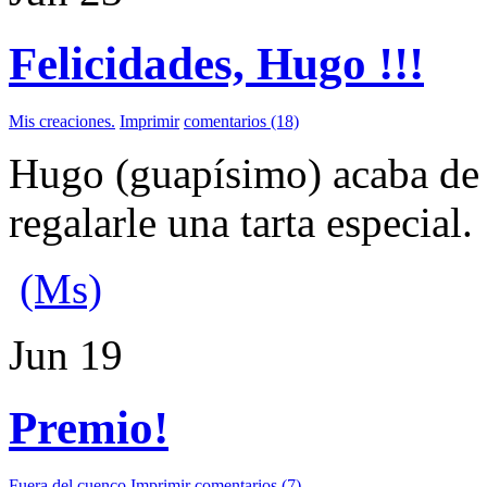
Felicidades, Hugo !!!
Mis creaciones.
Imprimir
comentarios (18)
Hugo (guapísimo) acaba de c
regalarle una tarta especial.
(Ms)
Jun
19
Premio!
Fuera del cuenco
Imprimir
comentarios (7)