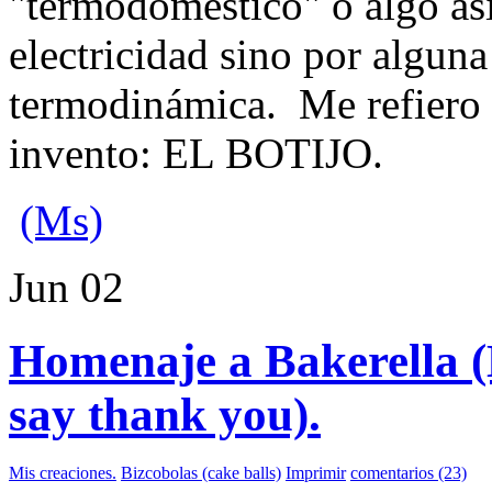
"termodoméstico" o algo as
electricidad sino por alguna
termodinámica. Me refiero 
invento: EL BOTIJO.
(Ms)
Jun
02
Homenaje a Bakerella (B
say thank you).
Mis creaciones.
Bizcobolas (cake balls)
Imprimir
comentarios (23)