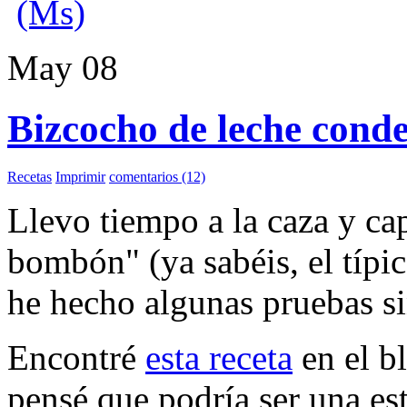
(Ms)
May
08
Bizcocho de leche cond
Recetas
Imprimir
comentarios (12)
Llevo tiempo a la caza y ca
bombón" (ya sabéis, el típi
he hecho algunas pruebas s
Encontré
esta receta
en el b
pensé que podría ser una es